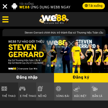
×
TẢI XUỐNG
Tải xuống
WE88
ỨNG DỤNG WE88 NGAY
Steven Gerrard chính thức trở thành Đại sứ Thương hiệu Toàn cầu c
Đăng nhập
Đăng ký
THỂ THAO
E-THỂ THAO
NỔ HŨ
SÒNG BÀI
ĐẶC BIỆT
BẮN CÁ